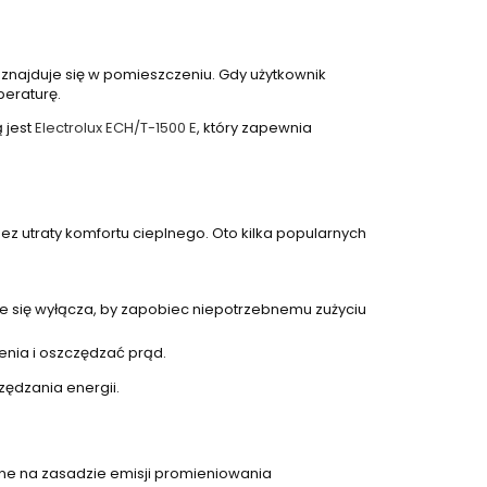
ś znajduje się w pomieszczeniu. Gdy użytkownik
peraturę.
 jest
Electrolux ECH/T-1500 E
, który zapewnia
bez utraty komfortu cieplnego. Oto kilka popularnych
ie się wyłącza, by zapobiec niepotrzebnemu zużyciu
nia i oszczędzać prąd.
ędzania energii.
 one na zasadzie emisji promieniowania