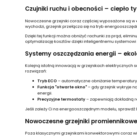
Czujniki ruchu i obecności – ciepło t
Nowoczesne grzejniki coraz częściej wyposażone są w
wychodzi, grzejnik przełącza się na tryb energooszczę
Dzięki tej funkcji można obniżyć rachunki za prąd, elimin
optymalizację kosztów dzięki inteligentnemu systemowi
Systemy oszczędzania energii – eko
Kolejną istotną innowacją w grzejnikach elektrycznych 
rozwiązań:
Tryb ECO
– automatyczne obniżanie temperatury 
Funkcja "otwarte okno"
– gdy grzejnik wykryje n
energii.
Precyzyjne termostaty
– zapewniają dokładną r
Jeśli zależy Ci na energooszczędnym modelu, sprawdź
Nowoczesne grzejniki promiennikowe
Poza klasycznymi grzejnikami konwektorowymi coraz 