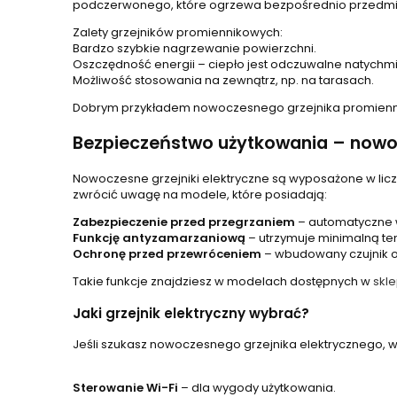
podczerwonego, które ogrzewa bezpośrednio przedmio
Zalety grzejników promiennikowych:
Bardzo szybkie nagrzewanie powierzchni.
Oszczędność energii – ciepło jest odczuwalne natychmi
Możliwość stosowania na zewnątrz, np. na tarasach.
Dobrym przykładem nowoczesnego grzejnika promienn
Bezpieczeństwo użytkowania – nowo
Nowoczesne grzejniki elektryczne są wyposażone w licz
zwrócić uwagę na modele, które posiadają:
Zabezpieczenie przed przegrzaniem
– automatyczne w
Funkcję antyzamarzaniową
– utrzymuje minimalną te
Ochronę przed przewróceniem
– wbudowany czujnik o
Takie funkcje znajdziesz w modelach dostępnych w
skl
Jaki grzejnik elektryczny wybrać?
Jeśli szukasz nowoczesnego grzejnika elektrycznego, wa
Sterowanie Wi-Fi
– dla wygody użytkowania.