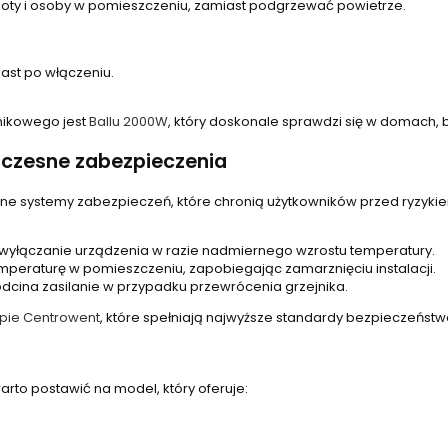
ty i osoby w pomieszczeniu, zamiast podgrzewać powietrze.
ast po włączeniu.
ikowego jest
Ballu 2000W
, który doskonale sprawdzi się w domach, 
czesne zabezpieczenia
ne systemy zabezpieczeń, które chronią użytkowników przed ryzyki
yłączanie urządzenia w razie nadmiernego wzrostu temperatury.
mperaturę w pomieszczeniu, zapobiegając zamarznięciu instalacji.
dcina zasilanie w przypadku przewrócenia grzejnika.
epie Centrowent
, które spełniają najwyższe standardy bezpieczeństw
rto postawić na model, który oferuje: