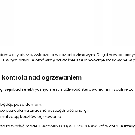
omu czy biurze, zwłaszcza w sezonie zimowym. Dzięki nowoczesnym t
iu. W tym artykule omówimy najważniejsze innowacje stosowane w g
na kontrola nad ogrzewaniem
jnikach elektrycznych jest możliwość sterowania nimi zdalnie za po
 będąc poza domem.
 co pozwala na znaczną oszczędność energii.
ymalizację kosztów ogrzewania.
warto rozważyć model
Electrolux ECH/AGI-2200 New
, który oferuje int