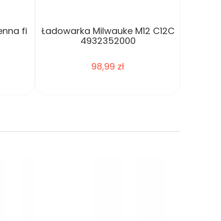
enna fi
Ładowarka Milwauke M12 C12C
Rura mi
4932352000
Arm
98,99 zł
do koszyka