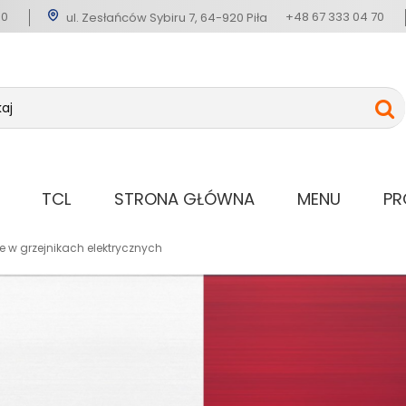
60
+48 67 333 04 70
ul. Zesłańców Sybiru 7, 64-920 Piła
TCL
STRONA GŁÓWNA
MENU
PR
 w grzejnikach elektrycznych