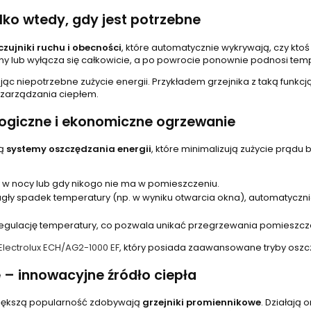
ylko wtedy, gdy jest potrzebne
czujniki ruchu i obecności
, które automatycznie wykrywają, czy kto
dny lub wyłącza się całkowicie, a po powrocie ponownie podnosi tem
ując niepotrzebne zużycie energii. Przykładem grzejnika z taką funkcją
 zarządzania ciepłem.
logiczne i ekonomiczne ogrzewanie
są
systemy oszczędzania energii
, które minimalizują zużycie prądu 
w nocy lub gdy nikogo nie ma w pomieszczeniu.
agły spadek temperatury (np. w wyniku otwarcia okna), automatyczn
egulację temperatury, co pozwala unikać przegrzewania pomieszcze
Electrolux ECH/AG2-1000 EF
, który posiada zaawansowane tryby oszcz
 – innowacyjne źródło ciepła
większą popularność zdobywają
grzejniki promiennikowe
. Działają