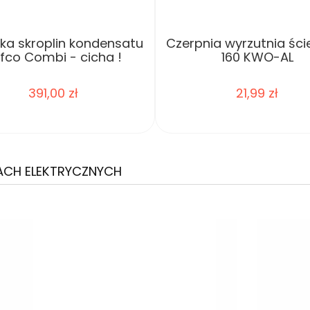
a skroplin kondensatu
Czerpnia wyrzutnia ści
fco Combi - cicha !
160 KWO-AL
391,00 zł
21,99 zł
do koszyka
do koszyka
ACH ELEKTRYCZNYCH