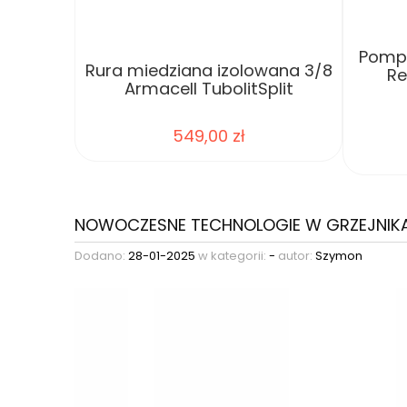
Pompk
Rura miedziana izolowana 3/8
Re
Armacell TubolitSplit
549,00 zł
NOWOCZESNE TECHNOLOGIE W GRZEJNIK
Dodano:
28-01-2025
w kategorii:
-
autor:
Szymon