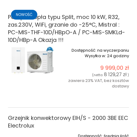
NOWOŚĆ
Pompa ciepła typu Split, moc 10 kW, R32,
zas.230V, WiFi, grzanie do -25°C, Mistral :
PC-MIS-THF-10D/HBpO-A / PC-MIS-SMKLd-
10D/HBp-A Okazja !!!
Dostępność:
na wyczerpaniu
Wysyłka w:
24 godziny
9 999,00 zł
8 129,27 zł
(netto:
)
zawiera 23% VAT, bez kosztów
dostawy
do koszyka
Grzejnik konwektorowy EIH/S - 2000 3BE EEC
Electrolux
Dostępność:
średnia ilość