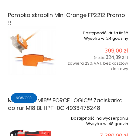
Pompka skroplin Mini Orange FP2212 Promo
!!
Dostępność:
duża ilość
Wysyłka w:
24 godziny
399,00 zł
324,39 zł
(netto:
)
zawiera 23% VAT, bez kosztów
dostawy
do koszyka
NOWOŚĆ
Milwaukee M18™ FORCE LOGIC™ Zaciskarka
do rur M18 BL HPT-0C 4933478248
Dostępność:
na wyczerpaniu
Wysyłka w:
48 godzin
7 380,00 zł