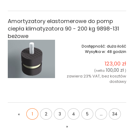
do koszyka
Amortyzatory elastomerowe do pomp
ciepła klimatyzatora 90 - 200 kg 9898-131
beżowe
Dostępność:
duża ilość
Wysyłka w:
48 godzin
123,00 zł
100,00 zł
(netto:
)
zawiera 23% VAT, bez kosztów
dostawy
do koszyka
1
2
3
4
5
...
34
«
»