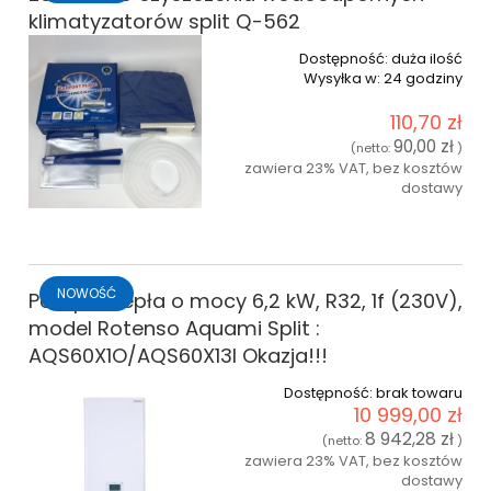
klimatyzatorów split Q-562
Dostępność:
duża ilość
Wysyłka w:
24 godziny
110,70 zł
90,00 zł
(netto:
)
zawiera 23% VAT, bez kosztów
dostawy
do koszyka
NOWOŚĆ
Pompa ciepła o mocy 6,2 kW, R32, 1f (230V),
model Rotenso Aquami Split :
AQS60X1O/AQS60X13I Okazja!!!
Dostępność:
brak towaru
10 999,00 zł
8 942,28 zł
(netto:
)
zawiera 23% VAT, bez kosztów
dostawy