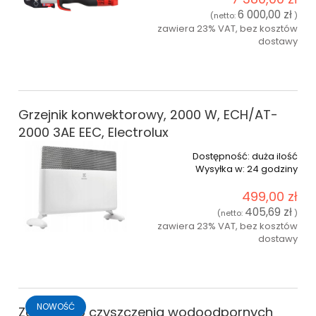
6 000,00 zł
(netto:
)
zawiera 23% VAT, bez kosztów
dostawy
do koszyka
Grzejnik konwektorowy, 2000 W, ECH/AT-
2000 3AE EEC, Electrolux
Dostępność:
duża ilość
Wysyłka w:
24 godziny
499,00 zł
405,69 zł
(netto:
)
zawiera 23% VAT, bez kosztów
dostawy
do koszyka
NOWOŚĆ
Zestaw do czyszczenia wodoodpornych