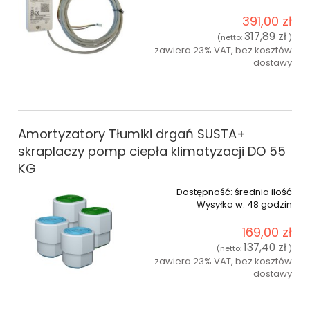
391,00 zł
317,89 zł
(netto:
)
zawiera 23% VAT, bez kosztów
dostawy
do koszyka
Amortyzatory Tłumiki drgań SUSTA+
skraplaczy pomp ciepła klimatyzacji ​​DO 55
KG
Dostępność:
średnia ilość
Wysyłka w:
48 godzin
169,00 zł
137,40 zł
(netto:
)
zawiera 23% VAT, bez kosztów
dostawy
do koszyka