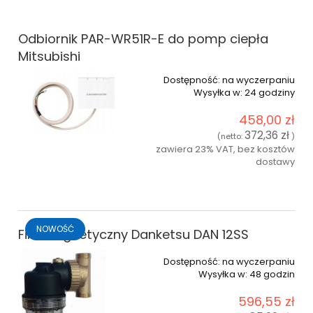
Odbiornik PAR-WR51R-E do pomp ciepła
Mitsubishi
Dostępność:
na wyczerpaniu
Wysyłka w:
24 godziny
458,00 zł
372,36 zł
(netto:
)
zawiera 23% VAT, bez kosztów
dostawy
do koszyka
NOWOŚĆ
Filtr Magnetyczny Danketsu DAN 12SS
Dostępność:
na wyczerpaniu
Wysyłka w:
48 godzin
596,55 zł